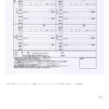
ブログ
(
67
)
アジリティー
(
83
)
ドッグトレーニング
(
94
)
犬のしつけ
(
86
)