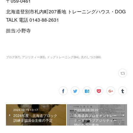
〒059-0461
北海道登別市札内町207番地 トレーニングハウス・DOG
TALK 電話 0143-88-2631
担当:小野寺
ブログ
(
67
)
アジリティー
(
83
)
ドッグトレーニング
(
94
)
犬のしつけ
(
86
)
2024.02.15 13:17
2023.08.08 06:22
2024年度 北海道ブロック
北海道西プロキオントレー
訓練士協議会主催の予定
ナーズクラブアジリティー
競技会のご案内