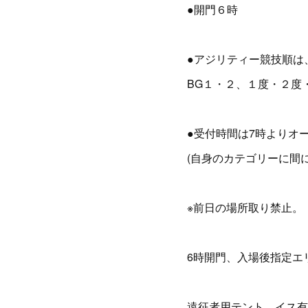
●開門６時
●アジリティー競技順は
BG１・２、１度・２度
●受付時間は7時よりオ
(自身のカテゴリーに間
※前日の場所取り禁止。
6時開門、入場後指定エ
遠征者用テント、イス有