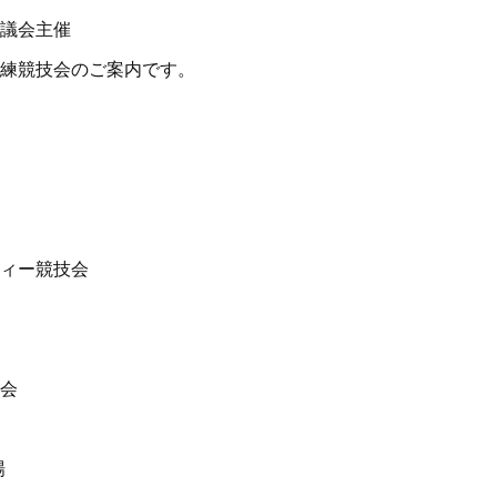
議会主催
練競技会のご案内です。
ィー競技会
会
場