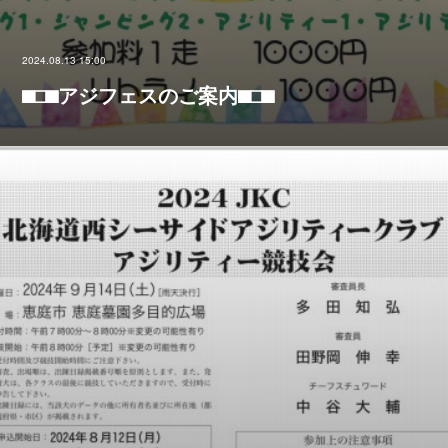
2024.08.13 15:00
⬛︎⬜︎⬛︎アジフェスのご案内⬛︎⬜︎⬛︎