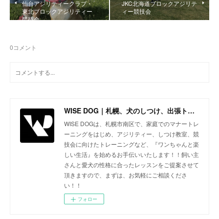
仙台アジリティークラブ・
JKC北海道ブロックアジリテ
東北ブロックアジリティー
ィー競技会
競技会
0
コメント
WISE DOG｜札幌、犬のしつけ、出張トレーニング、しつけ教室、アジリティー、ドッグトレーニング
WISE DOGは、札幌市南区で、家庭でのマナートレ
ーニングをはじめ、アジリティー、しつけ教室、競
技会に向けたトレーニングなど、『ワンちゃんと楽
しい生活』を始めるお手伝いいたします！！飼い主
さんと愛犬の性格に合ったレッスンをご提案させて
頂きますので、まずは、お気軽にご相談くださ
い！！
フォロー