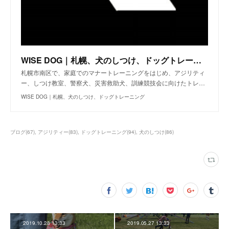
WISE DOG｜札幌、犬のしつけ、ドッグトレーニング
札幌市南区で、家庭でのマナートレーニングをはじめ、アジリティ
ー、しつけ教室、警察犬、災害救助犬、訓練競技会に向けたトレ…
WISE DOG｜札幌、犬のしつけ、ドッグトレーニング
ブログ
(
67
)
アジリティー
(
83
)
ドッグトレーニング
(
94
)
犬のしつけ
(
86
)
2019.10.28 13:33
2019.05.27 13:33