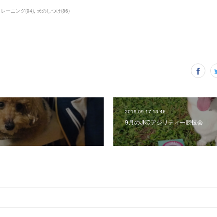
トレーニング
(
94
)
犬のしつけ
(
86
)
2019.09.17 13:46
9月のJKCアジリティー競技会